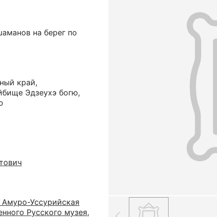
аманов на берег по
ный край,
йбище Эдзеухэ богю,
о
тович
 Амуро-Уссурийская
нного Русского музея,