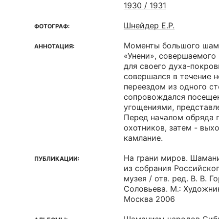
1930 / 1931
Шнейдер Е.Р.
ФОТОГРАФ:
Моменты большого шам
АННОТАЦИЯ:
«Унени», совершаемого 
для своего духа-покров
совершался в течение н
переездом из одного ст
сопровождался посещен
угощениями, представл
Перед началом обряда 
охотников, затем - вых
камлание.
На грани миров. Шаман
ПУБЛИКАЦИИ:
из собрания Российско
музея / отв. ред. В. В. Г
Соловьева. М.: Художник
Москва 2006