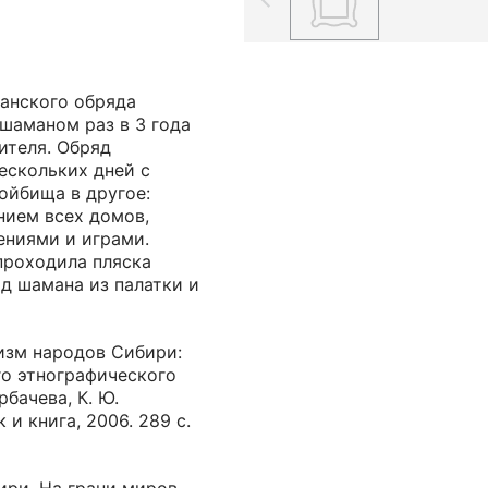
анского обряда
шаманом раз в 3 года
ителя. Обряд
ескольких дней с
ойбища в другое:
ием всех домов,
ениями и играми.
проходила пляска
од шамана из палатки и
изм народов Сибири:
го этнографического
орбачева, К. Ю.
 и книга, 2006. 289 с.