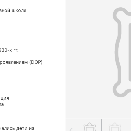
озной школе
30-х гг.
проявлением (DOP)
иция
ла
чались дети из