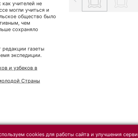
к как учителей не
ссе могли учиться и
ельское общество было
ативным, чем
льше сохраняло
т редакции газеты
ремя экспедиции.
ов и узбеков в
молодой Страны
пользуем cookies для работы сайта и улучшения серви