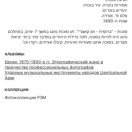
סוכות - "ברוסית - חג קושצ'י". חג סוכות נחגג במשך 7 ימים, במהלכם
נהוג היה לחיות בסוכה, לזכר נדידת היהודים במדבר סיני בימי יציאת
מצרים. בסוכה ארגנו סעודות חגיגיות, קיבלו אורחים, רקדו וכו'.
АЛЬБОМЫ:
Евреи. 1870–1890-е гг. Этнографический жанр в
творчестве профессиональных фотографов
Ударные музыкальные инструменты народов Центральной
Азии
КОЛЛЕКЦИЯ:
Фотоколлекции РЭМ