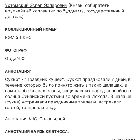
Ухтомский Эспер Эсперович
(Князь, собиратель
крупнейшей коллекции по буддизму, государственный
деятель)
КОЛЛЕКЦИОННЫЙ НОМЕР:
РЭМ 5465-5
ФОТОГРАФ:
ОрдэN Ф.
АННОТАЦИЯ:
Суккот - "Праздник кущей". Суккот праздновали 7 дней, в
течение которых было принято жить в таких шалашах, в
память об облаках славы, защищавших народ от знойного
солнца Синайской пустыни во времена Исхода. В шалаше
(сукке) устраивали праздничные трапезы, встречали
гостей, танцевали и т.д.
Аннотация К.Ю. Соловьевой.
АННОТАЦИЯ НА ЯЗЫКЕ ЭТНОСА: