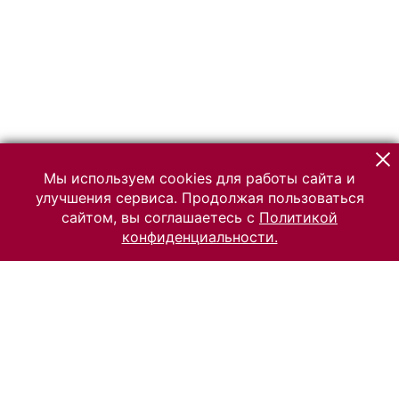
Мы используем cookies для работы сайта и
улучшения сервиса. Продолжая пользоваться
сайтом, вы соглашаетесь с
Политикой
конфиденциальности.
© 2026 Российский Этнографический музей
Все права защищены.
Условия использования материалов сайта
Отправить сообщение
Сообщение об ошибке
Перейти на сайт музея