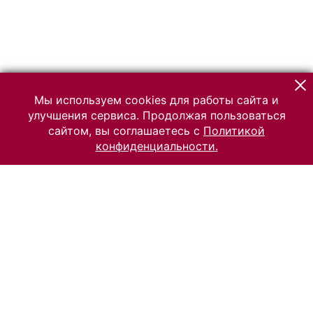
Мы используем cookies для работы сайта и
улучшения сервиса. Продолжая пользоваться
сайтом, вы соглашаетесь с
Политикой
конфиденциальности.
© 2026 Российский Этнографический музей
Все права защищены.
Условия использования материалов сайта
Отправить сообщение
Сообщение об ошибке
Перейти на сайт музея