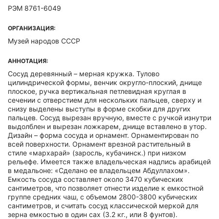
РЭМ 8761-6049
ОРГАНИЗАЦИЯ:
Музей народов СССР
АННОТАЦИЯ:
Сосуд деревянный – мерная кружка. Тулово
цилиндрической формы, венчик округло-плоский, днище
плоское, ручка вертикальная петлевидная круглая в
сечении с отверстием для нескольких пальцев, сверху и
снизу выделены выступы в форме скобки для других
пальцев. Сосуд вырезан вручную, вместе с ручкой изнутри
выдолблен и вырезан ложкарем, днище вставлено в утор.
Дизайн – форма сосуда и орнамент. Орнаментирован по
всей поверхности. Орнамент врезной растительный в
стиле «мархарай» (заросль, кубачинск.) при низком
рельефе. Имеется также владельческая надпись арабицей
в медальоне: «Сделано ее владельцем Абдуллахом».
Емкость сосуда составляет около 3470 кубических
сантиметров, что позволяет отнести изделие к емкостной
группе средних чаш, с объемом 2800-3800 кубических
сантиметров, и считать сосуд классической меркой для
зерна емкостью в один сах (3.2 кг., или 8 фунтов).