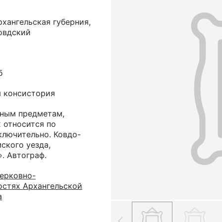
хангельская губерния,
овдский
б
я консистория
ным предметам,
 относится по
ключительно. Ковдо-
ского уезда,
. Автограф.
церковно-
остях Архангельской
а