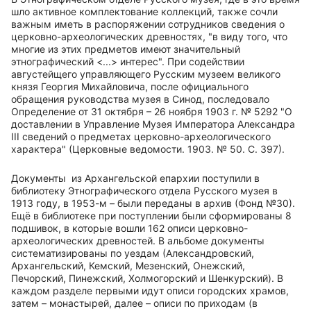
шло активное комплектование коллекций, также сочли
важным иметь в распоряжении сотрудников сведения о
церковно-археологических древностях, "в виду того, что
многие из этих предметов имеют значительный
этнографический <...> интерес". При содействии
августейщего управляющего Русским музеем великого
князя Георгия Михайловича, после официального
обращения руководства музея в Синод, последовало
Определение от 31 октября – 26 ноября 1903 г. № 5292 "О
доставлении в Управление Музея Императора Александра
III
сведений о предметах церковно-археологического
характера" (Церковные ведомости. 1903. № 50. С. 397).
Документы из Архангельской епархии поступили в
библиотеку Этнографического отдела Русского музея в
1913 году, в 1953-м – были переданы в архив (Фонд №30).
Ещё в библиотеке при поступлении были сформированы 8
подшивок, в которые вошли 162 описи церковно-
археологических древностей. В альбоме документы
систематизированы по уездам (Александровский,
Архангельский, Кемский, Мезенский, Онежский,
Печорский, Пинежский, Холмогорский и Шенкурский). В
каждом разделе первыми идут описи городских храмов,
затем – монастырей, далее – описи по приходам (в