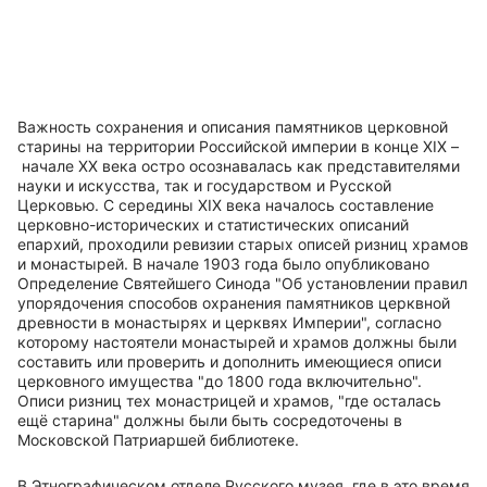
Важность сохранения и описания памятников церковной
старины на территории Российской империи в конце
XIX
–
начале
XX
века остро осознавалась как представителями
науки и искусства, так и государством и Русской
Церковью. С середины
XIX
века началось составление
церковно-исторических и статистических описаний
епархий, проходили ревизии старых описей ризниц храмов
и монастырей. В начале 1903 года было опубликовано
Определение Святейшего Синода "Об установлении правил
упорядочения способов охранения памятников церквной
древности в монастырях и церквях Империи", согласно
которому настоятели монастырей и храмов должны были
составить или проверить и дополнить имеющиеся описи
церковного имущества "до 1800 года включительно".
Описи ризниц тех монастрицей и храмов, "где осталась
ещё старина" должны были быть сосредоточены в
Московской Патриаршей библиотеке.
В Этнографическом отделе Русского музея, где в это время