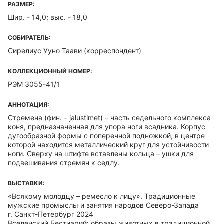
РАЗМЕР:
Шир. - 14,0; выс. - 18,0
СОБИРАТЕЛЬ:
Сирелиус Ууно Таави
(корреспондент)
КОЛЛЕКЦИОННЫЙ НОМЕР:
РЭМ 3055-41/1
АННОТАЦИЯ:
Стремена (фин. – jalustimet) – часть седельного комплекса
коня, предназначенная для упора ноги всадника. Корпус
дугообразной формы с поперечной подножкой, в центре
которой находится металлический круг для устойчивости
ноги. Сверху на штифте вставлены кольца – ушки для
подвешивания стремян к седлу.
ВЫСТАВКИ:
«Всякому молодцу – ремесло к лицу». Традиционные
мужские промыслы и занятия народов Северо-Запада
г. Санкт-Петербург 2024
Вселенский Бестиарий: образы животных в традиционной