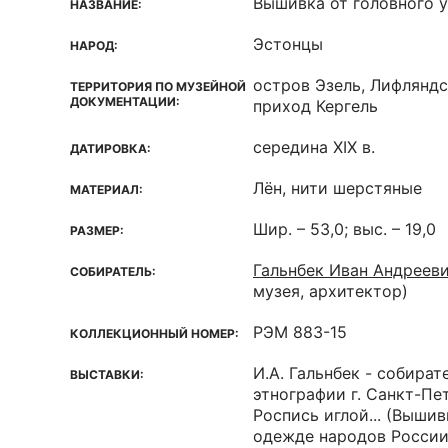
Вышивка от головного 
НАЗВАНИЕ:
Эстонцы
НАРОД:
остров Эзель, Лифляндс
ТЕРРИТОРИЯ ПО МУЗЕЙНОЙ
ДОКУМЕНТАЦИИ:
приход Кергель
середина XIX в.
ДАТИРОВКА:
Лён, нити шерстяные
МАТЕРИАЛ:
Шир. – 53,0; выс. – 19,0
РАЗМЕР:
Гальнбек Иван Андреев
СОБИРАТЕЛЬ:
музея, архитектор)
РЭМ 883-15
КОЛЛЕКЦИОННЫЙ НОМЕР:
И.А. Гальнбек - собират
ВЫСТАВКИ:
этнографии г. Санкт-Пе
Роспись иглой... (Выши
одежде народов России)