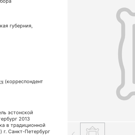
убора
кая губерния,
ич
(корреспондент
ель эстонской
тербург 2013
вка в традиционной
 г. Санкт-Петербург