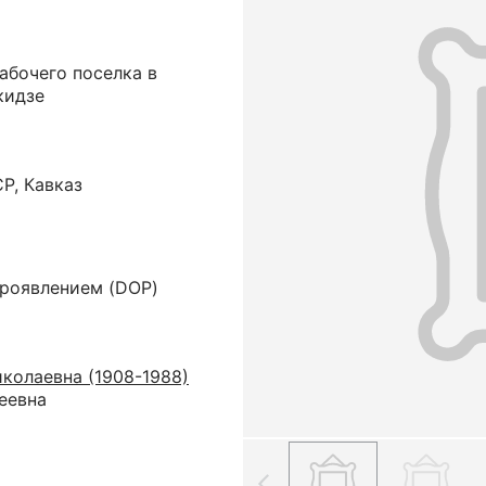
абочего поселка в
кидзе
P, Кавказ
проявлением (DOP)
колаевна (1908-1988)
еевна