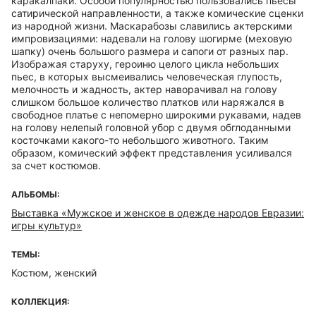
каракалпаки. Особой популярностью пользовались пьесы
сатирической направленности, а также комические сценки
из народной жизни. Маскарабозы славились актерскими
импровизациями: надевали на голову шогирме (меховую
шапку) очень большого размера и сапоги от разных пар.
Изображая старуху, героиню целого цикла небольших
пьес, в которых высмеивались человеческая глупость,
мелочность и жадность, актер наворачивал на голову
слишком большое количество платков или наряжался в
свободное платье с непомерно широкими рукавами, надев
на голову нелепый головной убор с двумя обглоданными
косточками какого-то небольшого животного. Таким
образом, комический эффект представления усиливался
за счет костюмов.
АЛЬБОМЫ:
Выставка «Мужское и женское в одежде народов Евразии:
игры культур»
ТЕМЫ:
Костюм, женский
КОЛЛЕКЦИЯ: