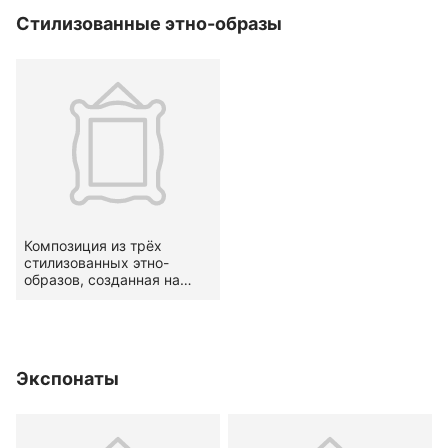
Стилизованные этно-образы
Композиция из трёх
стилизованных этно-
образов, созданная на
основе изучения
черкесских костюмов из
собрания Российского
этнографического музея.
2022 г.
Экспонаты