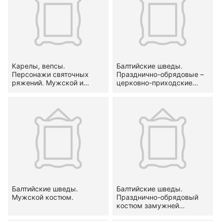
Карелы, вепсы.
Балтийские шведы.
Персонажи святочных
Празднично-обрядовые –
ряжений. Мужской и
церковно-приходские
девичий костюмы
комплексы мужской и
святочных ряженых.
женской одежды
Балтийские шведы.
Балтийские шведы.
Мужской костюм.
Празднично-обрядовый
костюм замужней
женщины