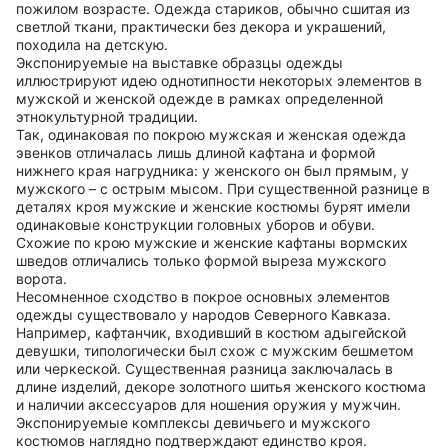
пожилом возрасте. Одежда стариков, обычно сшитая из
светлой ткани, практически без декора и украшений,
походила на детскую.
Экспонируемые на выставке образцы одежды
иллюстрируют идею однотипности некоторых элементов в
мужской и женской одежде в рамках определенной
этнокультурной традиции.
Так, одинаковая по покрою мужская и женская одежда
эвенков отличалась лишь длиной кафтана и формой
нижнего края нагрудника: у женского он был прямым, у
мужского – с острым мысом. При существенной разнице в
деталях кроя мужские и женские костюмы бурят имели
одинаковые конструкции головных уборов и обуви.
Схожие по крою мужские и женские кафтаны вормских
шведов отличались только формой выреза мужского
ворота.
Несомненное сходство в покрое основных элементов
одежды существовало у народов Северного Кавказа.
Например, кафтанчик, входивший в костюм адыгейской
девушки, типологически был схож с мужским бешметом
или черкеской. Существенная разница заключалась в
длине изделий, декоре золотного шитья женского костюма
и наличии аксессуаров для ношения оружия у мужчин.
Экспонируемые комплексы девичьего и мужского
костюмов наглядно подтверждают единство кроя.