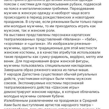
поясом с кистями для подпоясывания рубахи, подвеской
на поясе и металлическими гребнями. Переодевание
мужчин в женскую одежду и наоборот чаще всего
происходило в период рождественских и новогодних
праздников. В случае, если ряжеными были только парни
или молодые мужчины, то им приходилось играть как
мужские, так и женские роли.
На выставке представлены персонажи карпатских
театрализованных представлений «Маланка» – «баба»,
«королева» и «цыганка». Их изображали ряженые-
мужчины, одетые в традиционные для этой местности
женские костюмы, а в качестве атрибутов использовали
такие предметы как сумку-ридикюль, ведёрко, метлу или
веник. Для подчеркивания форм женской фигуры,
мужчины пользовались специальными накладками.
Завершала образ ряженого маска из папье-маше.
У народов Дагестана существовал обычай ритуальных
действ, участниками которых были члены мужских
союзов. Экспонируемые костюмы персонажей
театрализованного действа «Шахские игры»
демонстрируют женские наряды, в которые облачались
молодые мужчины селения Кубачи.
Излюбленным развлечением на праздниках в Средней
Азии было выступление артистов народного театра –