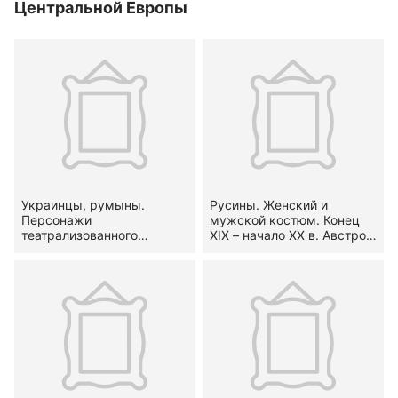
Центральной Европы
Украинцы, румыны.
Русины. Женский и
Персонажи
мужской костюм. Конец
театрализованного
XIX – начало XX в. Австро-
представления
Венгерская империя,
«Маланка»: «баба»,
Восточная Галиция, с.
«королева», «цыганка».
Пъядики. Конец XIX –
Вторая половина XX –
начало XX в.
начало XXI в.