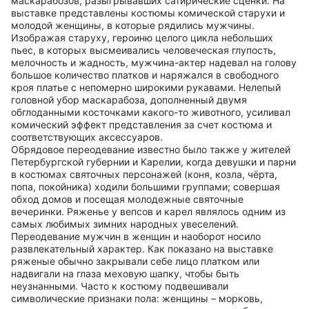
маскарабозов, разыгрывавших сатирические сценки. На
выставке представлены костюмы комической старухи и
молодой женщины, в которые рядились мужчины.
Изображая старуху, героиню целого цикла небольших
пьес, в которых высмеивались человеческая глупость,
мелочность и жадность, мужчина-актер надевал на голову
большое количество платков и наряжался в свободного
кроя платье с непомерно широкими рукавами. Нелепый
головной убор маскарабоза, дополненный двумя
обглоданными косточками какого-то животного, усиливал
комический эффект представления за счет костюма и
соответствующих аксессуаров.
Обрядовое переодевание известно было также у жителей
Петербургской губернии и Карелии, когда девушки и парни
в костюмах святочных персонажей (коня, козла, чёрта,
попа, покойника) ходили большими группами; совершая
обход домов и посещая молодежные святочные
вечеринки. Ряженье у вепсов и карел являлось одним из
самых любимых зимних народных увеселений.
Переодевание мужчин в женщин и наоборот носило
развлекательный характер. Как показано на выставке
ряженые обычно закрывали себе лицо платком или
надвигали на глаза меховую шапку, чтобы быть
неузнанными. Часто к костюму подвешивали
символические признаки пола: женщины – морковь,