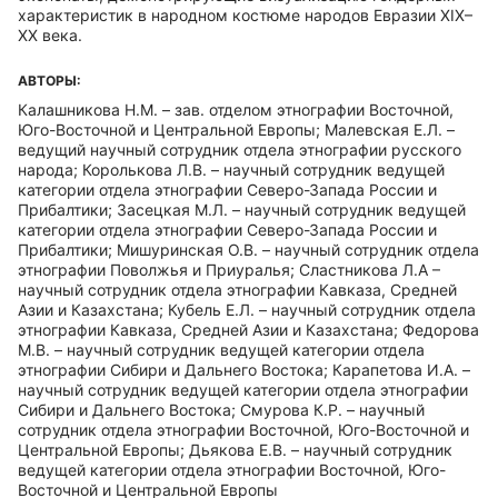
характеристик в народном костюме народов Евразии XIX–
XX века.
АВТОРЫ:
Калашникова Н.М. – зав. отделом этнографии Восточной,
Юго-Восточной и Центральной Европы; Малевская Е.Л. –
ведущий научный сотрудник отдела этнографии русского
народа; Королькова Л.В. – научный сотрудник ведущей
категории отдела этнографии Северо-Запада России и
Прибалтики; Засецкая М.Л. – научный сотрудник ведущей
категории отдела этнографии Северо-Запада России и
Прибалтики; Мишуринская О.В. – научный сотрудник отдела
этнографии Поволжья и Приуралья; Сластникова Л.А –
научный сотрудник отдела этнографии Кавказа, Средней
Азии и Казахстана; Кубель Е.Л. – научный сотрудник отдела
этнографии Кавказа, Средней Азии и Казахстана; Федорова
М.В. – научный сотрудник ведущей категории отдела
этнографии Сибири и Дальнего Востока; Карапетова И.А. –
научный сотрудник ведущей категории отдела этнографии
Сибири и Дальнего Востока; Смурова К.Р. – научный
сотрудник отдела этнографии Восточной, Юго-Восточной и
Центральной Европы; Дьякова Е.В. – научный сотрудник
ведущей категории отдела этнографии Восточной, Юго-
Восточной и Центральной Европы