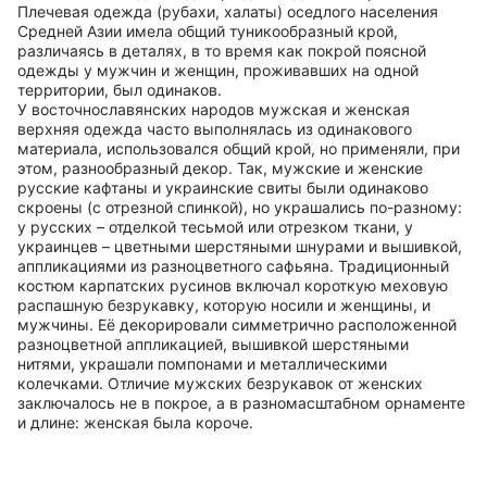
Плечевая одежда (рубахи, халаты) оседлого населения
Средней Азии имела общий туникообразный крой,
различаясь в деталях, в то время как покрой поясной
одежды у мужчин и женщин, проживавших на одной
территории, был одинаков.
У восточнославянских народов мужская и женская
верхняя одежда часто выполнялась из одинакового
материала, использовался общий крой, но применяли, при
этом, разнообразный декор. Так, мужские и женские
русские кафтаны и украинские свиты были одинаково
скроены (с отрезной спинкой), но украшались по-разному:
у русских – отделкой тесьмой или отрезком ткани, у
украинцев – цветными шерстяными шнурами и вышивкой,
аппликациями из разноцветного сафьяна. Традиционный
костюм карпатских русинов включал короткую меховую
распашную безрукавку, которую носили и женщины, и
мужчины. Её декорировали симметрично расположенной
разноцветной аппликацией, вышивкой шерстяными
нитями, украшали помпонами и металлическими
колечками. Отличие мужских безрукавок от женских
заключалось не в покрое, а в разномасштабном орнаменте
и длине: женская была короче.