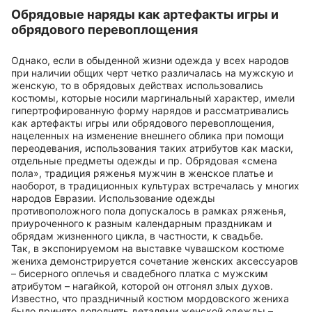
Обрядовые наряды как артефакты игры и
обрядового перевоплощения
Однако, если в обыденной жизни одежда у всех народов
при наличии общих черт четко различалась на мужскую и
женскую, то в обрядовых действах использовались
костюмы, которые носили маргинальный характер, имели
гипертрофированную форму нарядов и рассматривались
как артефакты игры или обрядового перевоплощения,
нацеленных на изменение внешнего облика при помощи
переодевания, использования таких атрибутов как маски,
отдельные предметы одежды и пр. Обрядовая «смена
пола», традиция ряженья мужчин в женское платье и
наоборот, в традиционных культурах встречалась у многих
народов Евразии. Использование одежды
противоположного пола допускалось в рамках ряженья,
приуроченного к разным календарным праздникам и
обрядам жизненного цикла, в частности, к свадьбе.
Так, в экспонируемом на выставке чувашском костюме
жениха демонстрируется сочетание женских аксессуаров
– бисерного оплечья и свадебного платка с мужским
атрибутом – нагайкой, которой он отгонял злых духов.
Известно, что праздничный костюм мордовского жениха
было принято дополнять деталями женской одежды –