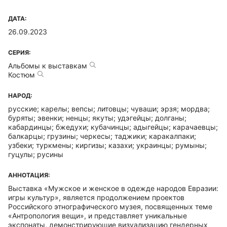
ДАТА:
26.09.2023
СЕРИЯ:
Альбомы к выставкам
Костюм
НАРОД:
русские; карелы; вепсы; литовцы; чуваши; эрзя; мордва;
буряты; эвенки; ненцы; якуты; удэгейцы; долганы;
кабардинцы; бжедухи; кубачинцы; адыгейцы; карачаевцы;
балкарцы; грузины; черкесы; таджики; каракалпаки;
узбеки; туркмены; киргизы; казахи; украинцы; румыны;
гуцулы; русины
АННОТАЦИЯ:
Выставка «Мужское и женское в одежде народов Евразии:
игры культур», является продолжением проектов
Российского этнографического музея, посвященных теме
«Антропология вещи», и представляет уникальные
экспонаты, демонстрирующие визуализацию гендерных