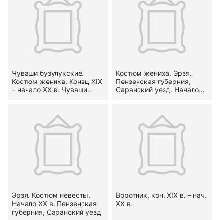
Чуваши бузулукские.
Костюм жениха. Эрзя.
Костюм жениха. Конец XIX
Пензенская губерния,
– начало XX в. Чуваши
Саранский уезд. Начало
бузулукские Самарская
XX в.
губ., Бузулукский у.
Эрзя. Костюм невесты.
Воротник, кон. XIX в. – нач.
Начало XX в. Пензенская
XX в.
губерния, Саранский уезд