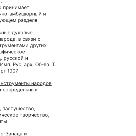
.
о принимает
учно-амбушюрный и
вующем разделе.
ьные духовые
арода, в связи с
трументами других
рафическое
д. русской и
мп. Рус. арх. Об-ва. Т.
ург 1907
инструменты народов
и сопредельных
, пастушество;
ческое творчество,
нты
ро-Запада и