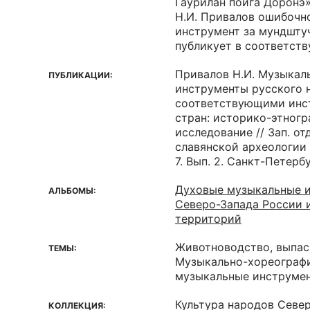
Гаурилан пойга Доронэ»
Н.И. Привалов ошибочн
инструмент за мундшт
публикует в соответст
Привалов Н.И. Музыкал
ПУБЛИКАЦИИ:
инструменты русского н
соответствующими инс
стран: историко-этног
исследование // Зап. от
славянской археологии И
7. Вып. 2. Санкт-Петерб
Духовые музыкальные 
АЛЬБОМЫ:
Северо-Запада России 
территорий
Животноводство, выпас
ТЕМЫ:
Музыкально-хореографи
музыкальные инструме
Культура народов Севе
КОЛЛЕКЦИЯ: