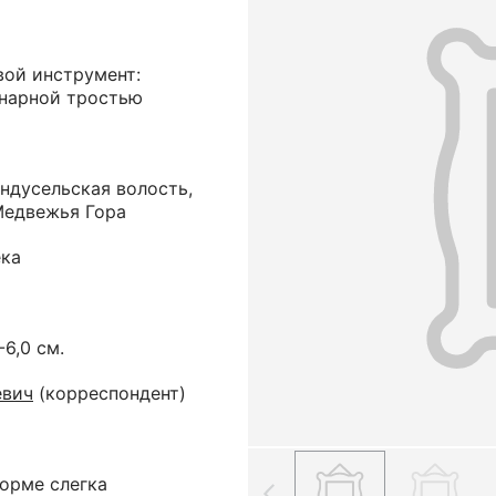
вой инструмент:
инарной тростью
ндусельская волость,
Медвежья Гора
ека
-6,0 см.
евич
(корреспондент)
орме слегка