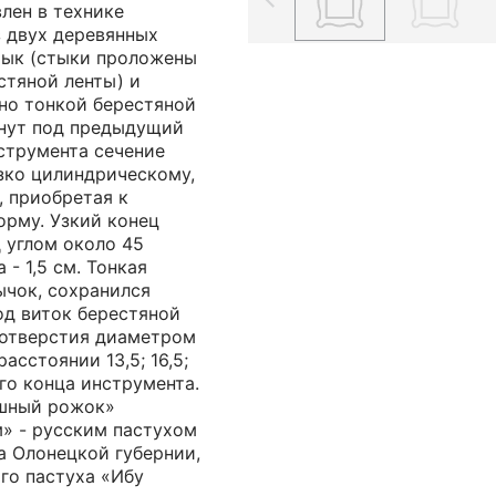
влен в технике
з двух деревянных
тык (стыки проложены
стяной ленты) и
но тонкой берестяной
гнут под предыдущий
нструмента сечение
зко цилиндрическому,
, приобретая к
орму. Узкий конец
 углом около 45
 - 1,5 см. Тонкая
ычок, сохранился
од виток берестяной
 отверстия диаметром
асстоянии 13,5; 16,5;
его конца инструмента.
шный рожок»
м» - русским пастухом
а Олонецкой губернии,
го пастуха «Ибу