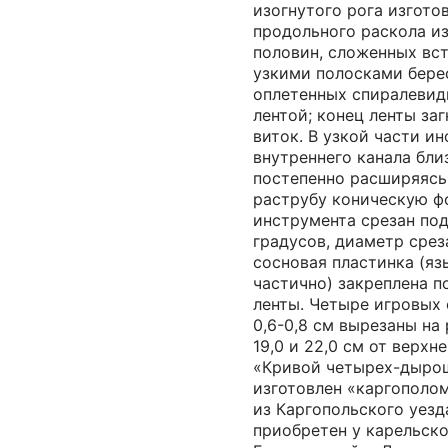
изогнутого рога изгото
продольного раскола и
половин, сложенных вс
узкими полосками бере
оплетенных спиралевид
лентой; конец ленты за
виток. В узкой части и
внутреннего канала бли
постепенно расширяясь
раструбу коническую ф
инструмента срезан под
градусов, диаметр среза
сосновая пластинка (яз
частично) закреплена п
ленты. Четыре игровых
0,6-0,8 см вырезаны на р
19,0 и 22,0 см от верхн
«Кривой четырех-дыро
изготовлен «каргополо
из Каргопольского уезд
приобретен у карельско