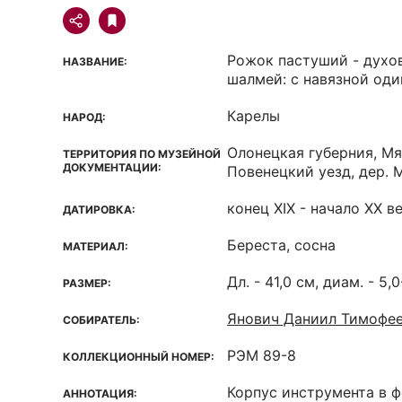
Рожок пастуший - духо
НАЗВАНИЕ:
шалмей: с навязной од
Карелы
НАРОД:
Олонецкая губерния, Мя
ТЕРРИТОРИЯ ПО МУЗЕЙНОЙ
ДОКУМЕНТАЦИИ:
Повенецкий уезд, дер. 
конец ХIX - начало XX в
ДАТИРОВКА:
Береста, сосна
МАТЕРИАЛ:
Дл. - 41,0 см, диам. - 5,0
РАЗМЕР:
Янович Даниил Тимофе
СОБИРАТЕЛЬ:
РЭМ 89-8
КОЛЛЕКЦИОННЫЙ НОМЕР:
Корпус инструмента в ф
АННОТАЦИЯ: