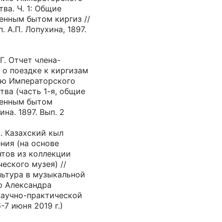
ва. Ч. 1: Общие
енным бытом киргиз //
. А.П. Лопухина, 1897.
Г. Отчет члена-
 о поездке к киргизам
ию Императорского
ва (часть 1-я, общие
менным бытом
на. 1897. Вып. 2
А. Казахский кыл
ния (на основе
тов из коллекции
еского музея) //
льтура в музыкальной
ю Александра
научно-практической
7 июня 2019 г.)