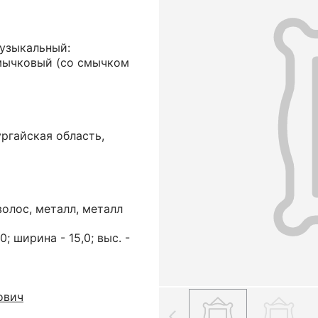
музыкальный:
мычковый (со смычком
ргайская область,
волос, металл, металл
; ширина - 15,0; выс. -
ович