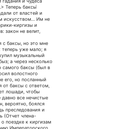
 гадания и чудеса
> Теперь баксы́
дали от властей и
м искусством… Им не
арики-киргизы и
в: закон не велит,
>
 с баксы, но это мне
х теперь уже мало; я
 купил музыкальный
ыз; а через несколько
 самого баксы (был в
росил волостного
е его, но посланный
я от баксы с ответом,
нет лошади, чтобы
е давно все нечистые
н, вероятно, боялся
дь преследования и
ь (Отчет члена-
 о поездке к киргизам
ению Императорского