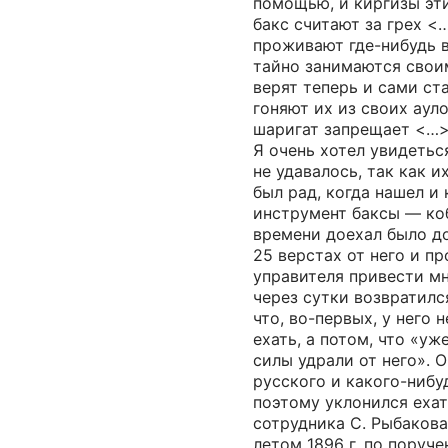
помощью, и киргизы эти
бакс считают за грех <…
проживают где-нибудь в
тайно занимаются свои
верят теперь и сами ст
гоняют их из своих ауло
шаригат запрещает <…
Я очень хотел увидеться
не удавалось, так как и
был рад, когда нашел и
инструмент баксы — коб
времени доехал было до
25 верстах от него и п
управителя привести мн
через сутки возвратилс
что, во-первых, у него 
ехать, а потом, что «уж
силы удрали от него». О
русского и какого-нибу
поэтому уклонился ехат
сотрудника С. Рыбакова
летом 1896 г. по поруч