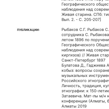
Географического общест
наблюдения над соврем
Живая старина. СПб: тип
Вып. 2. - С. 205-207]
Рыбаков С.Г. Рыбаков С.
ПУБЛИКАЦИИ:
сотрудника С. Рыбакова
летом 1896 по поручен
Географического Общест
наблюдения над совре
киргизов) // Живая стари
Санкт-Петербург 1897
Булатова Д., Гаджиева 
кобыз: вопросы сохране
музыкальных инструмен
Российского этнографич
Личность, традиция, ку
этнографии: к 150-лети
Затаевича. Мат-лы м/н 
конференции (Алматы, 6-
Алматы 2019