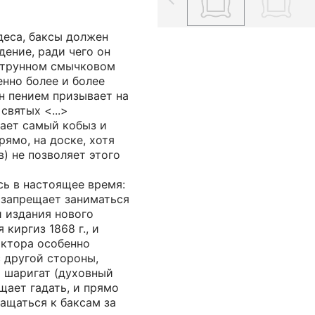
деса, баксы должен
дение, ради чего он
хструнном смычковом
енно более и более
н пением призывает на
святых <...>
вает самый кобыз и
рямо, на доске, хотя
в) не позволяет этого
сь в настоящее время:
 запрещает заниматься
 издания нового
киргиз 1868 г., и
октора особенно
с другой стороны,
о шаригат (духовный
щает гадать, и прямо
ращаться к баксам за