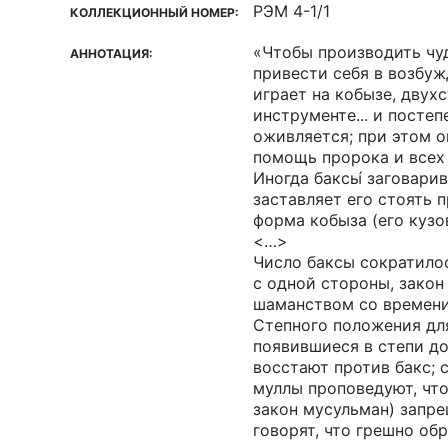
РЭМ 4-1/1
КОЛЛЕКЦИОННЫЙ НОМЕР:
«Чтобы производить чу
АННОТАЦИЯ:
привести себя в возбуж
играет на кобызе, дву
инструменте... и постеп
оживляется; при этом о
помощь пророка и всех 
Иногда баксы́ заговари
заставляет его стоять п
форма кобыза (его кузо
<…>
Число баксы сократило
с одной стороны, закон
шаманством со времени
Степного положения для 
появившиеся в степи д
восстают против бакс; 
муллы проповедуют, чт
закон мусульман) запре
говорят, что грешно об