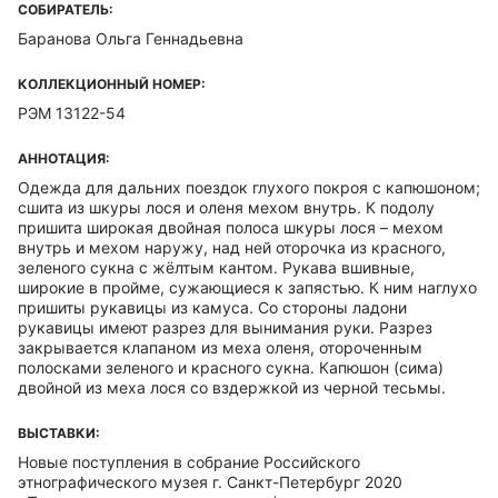
СОБИРАТЕЛЬ:
Баранова Ольга Геннадьевна
КОЛЛЕКЦИОННЫЙ НОМЕР:
РЭМ 13122-54
АННОТАЦИЯ:
Одежда для дальних поездок глухого покроя с капюшоном;
сшита из шкуры лося и оленя мехом внутрь. К подолу
пришита широкая двойная полоса шкуры лося – мехом
внутрь и мехом наружу, над ней оторочка из красного,
зеленого сукна с жёлтым кантом. Рукава вшивные,
широкие в пройме, сужающиеся к запястью. К ним наглухо
пришиты рукавицы из камуса. Со стороны ладони
рукавицы имеют разрез для вынимания руки. Разрез
закрывается клапаном из меха оленя, отороченным
полосками зеленого и красного сукна. Капюшон (сима)
двойной из меха лося со вздержкой из черной тесьмы.
ВЫСТАВКИ:
Новые поступления в собрание Российского
этнографического музея г. Санкт-Петербург 2020