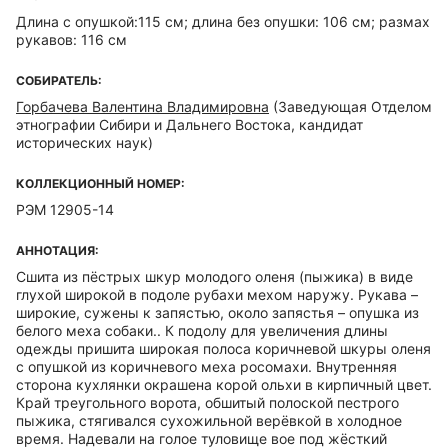
Длина с опушкой:115 см; длина без опушки: 106 см; размах
рукавов: 116 см
СОБИРАТЕЛЬ:
Горбачева Валентина Владимировна
(Заведующая Отделом
этнографии Сибири и Дальнего Востока, кандидат
исторических наук)
КОЛЛЕКЦИОННЫЙ НОМЕР:
РЭМ 12905-14
АННОТАЦИЯ:
Сшита из пёстрых шкур молодого оленя (пыжика) в виде
глухой широкой в подоле рубахи мехом наружу. Рукава –
широкие, сужены к запястью, около запястья – опушка из
белого меха собаки.. К подолу для увеличения длины
одежды пришита широкая полоса коричневой шкуры оленя
с опушкой из коричневого меха росомахи. Внутренняя
сторона кухлянки окрашена корой ольхи в кирпичный цвет.
Край треугольного ворота, обшитый полоской пестрого
пыжика, стягивался сухожильной верёвкой в холодное
время. Надевали на голое туловище вое под жёсткий