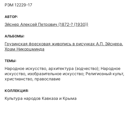
РЭМ 12229-17
АВТОР:
Эйснер Алексей Петрович (1872-? (1930))
АЛЬБОМЫ:
Грузинская фресковая живопись в рисунках А.П. Эйснера.
Храм Никорцминда
ТЕМЫ:
Народное искусство, архитектура (зодчество); Народное
искусство, изобразительное искусство; Религиозный культ,
христианство, православие
КОЛЛЕКЦИЯ:
Культура народов Кавказа и Крыма