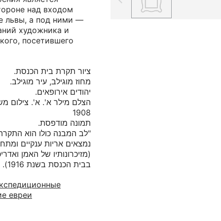
тороне над входом
е львы, а под ними —
аний художника и
кого, посетившего
לב המבנה כולו הוא התקרה.
נמצאים אריות ענקיים ומתח"
מזיכרונותיו של האמן ואדריכל
בבית הכנסת בשנת 1916).
 Экспедиционные
ие евреи