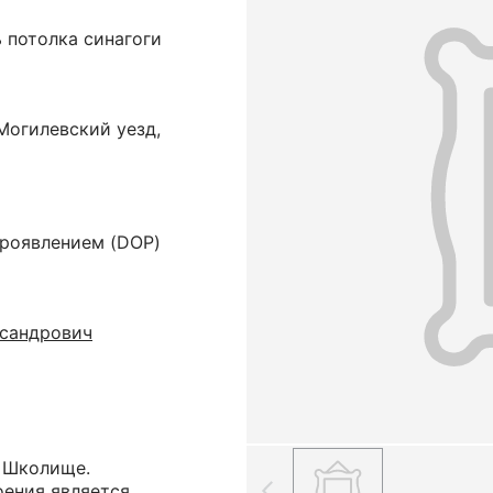
 потолка синагоги
Могилевский уезд,
проявлением (DOP)
ксандрович
а Школище.
оения является