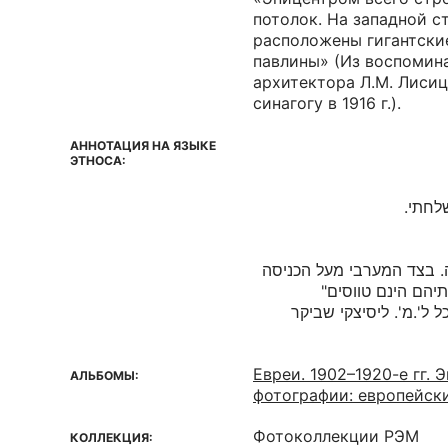
потолок. На западной с
расположены гигантски
павлины» (Из воспомин
архитектора Л.М. Лисиц
синагогу в 1916 г.).
АННОТАЦИЯ НА ЯЗЫКЕ
ЭТНОСА:
" בצד המערבי מעל הכניסה
תיהם הינם טווסים
( ל'.מ'. ליסיצקי שביקר
Евреи. 1902–1920-е гг.
АЛЬБОМЫ:
фотографии: европейск
Фотоколлекции РЭМ
КОЛЛЕКЦИЯ: