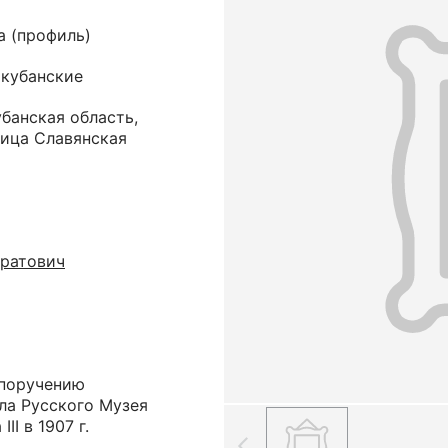
а (профиль)
 кубанские
банская область,
ница Славянская
тратович
 поручению
ла Русского Музея
I в 1907 г.