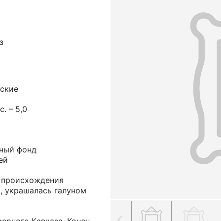
з
еские
с. – 5,0
ный фонд
ей
 происхождения
, украшалась галуном