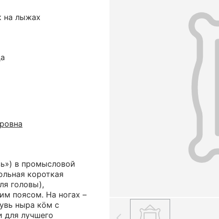
к на лыжах
да
ровна
зь») в промысловой
ольная короткая
ля головы),
м поясом. На ногах –
увь ныра кöм с
и для лучшего