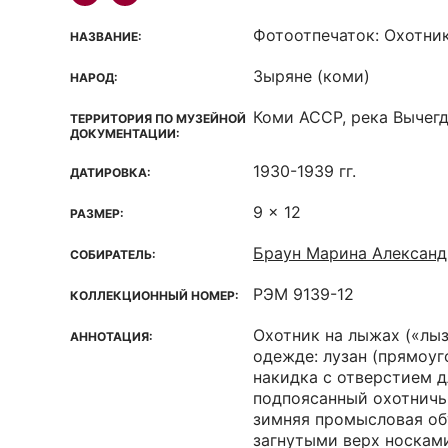
Фотоотпечаток: Охотни
НАЗВАНИЕ:
Зыряне (коми)
НАРОД:
Коми ACCP, река Вычег
ТЕРРИТОРИЯ ПО МУЗЕЙНОЙ
ДОКУМЕНТАЦИИ:
1930-1939 гг.
ДАТИРОВКА:
9 x 12
РАЗМЕР:
Браун Марина Александ
СОБИРАТЕЛЬ:
РЭМ 9139-12
КОЛЛЕКЦИОННЫЙ НОМЕР:
Охотник на лыжах («лы
АННОТАЦИЯ:
одежде: лузан (прямоуг
накидка с отверстием д
подпоясанный охотничьи
зимняя промысловая об
загнутыми верх носкам