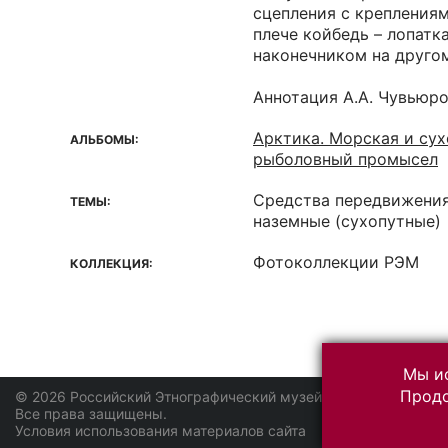
сцепления с крепления
плече койбедь – лопатк
наконечником на другом
Аннотация А.А. Чувьюр
Арктика. Морская и сух
АЛЬБОМЫ:
рыболовный промысел
Средства передвижения
ТЕМЫ:
наземные (сухопутные)
Фотоколлекции РЭМ
КОЛЛЕКЦИЯ:
Мы ис
Продо
© 2026 Российский Этнографический музей
Все права защищены.
Условия использования материалов сайта