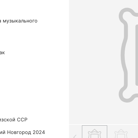
а музыкального
ак
изской ССР
кий Новгород 2024