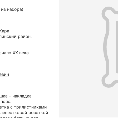
 из набора)
Кара-
линский район,
ачало ХХ века
евич
шка – накладка
пояс.
етка с трилистниками
-лепестковой розеткой