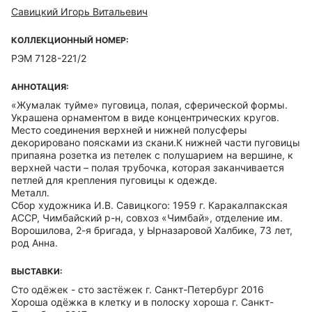
Савицкий Игорь Витальевич
КОЛЛЕКЦИОННЫЙ НОМЕР:
РЭМ 7128-221/2
АННОТАЦИЯ:
«Жумалак туйме» пуговица, полая, сферической формы.
Украшена орнаментом в виде концентрических кругов.
Место соединения верхней и нижней полусферы
декорировано поясками из скани.К нижней части пуговицы
припаяна розетка из петелек с полушарием на вершине, к
верхней части – полая трубочка, которая заканчивается
петлей для крепления пуговицы к одежде.
Металл.
Сбор художника И.В. Савицкого: 1959 г. Каракалпакская
АССР, Чимбайский р-н, совхоз «Чимбай», отделение им.
Ворошилова, 2-я бригада, у Ырназаровой Халбике, 73 лет,
род Анна.
ВЫСТАВКИ:
Сто одёжек - сто застёжек г. Санкт-Петербург 2016
Хороша одёжка в клетку и в полоску хороша г. Санкт-