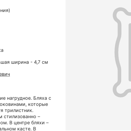
ния)
ка
ьшая ширина - 4,7 см
евич
ие нагрудное. Бляха с
оковинами, которые
уя трилистник.
 стилизованно –
м. В центре бляхи –
альном касте. В