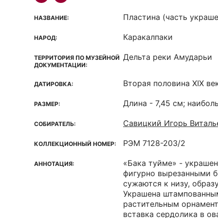
Пластина (часть украше
НАЗВАНИЕ:
Каракалпаки
НАРОД:
Дельта реки Амударьи
ТЕРРИТОРИЯ ПО МУЗЕЙНОЙ
ДОКУМЕНТАЦИИ:
Вторая половина XIX ве
ДАТИРОВКА:
Длина - 7,45 см; наибол
РАЗМЕР:
Савицкий Игорь Виталь
СОБИРАТЕЛЬ:
РЭМ 7128-203/2
КОЛЛЕКЦИОННЫЙ НОМЕР:
«Бака туйме» - украшен
АННОТАЦИЯ:
фигурно вырезанными б
сужаются к низу, образ
Украшена штампованным
растительным орнаменто
вставка сердолика в ов