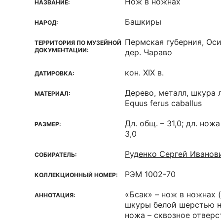
Нож в ножнах
НАЗВАНИЕ:
Башкиры
НАРОД:
Пермская губерния, Оси
ТЕРРИТОРИЯ ПО МУЗЕЙНОЙ
ДОКУМЕНТАЦИИ:
дер. Чараво
кон. XIX в.
ДАТИРОВКА:
Дерево, металл, шкура
МАТЕРИАЛ:
Equus ferus caballus
Дл. общ. – 31,0; дл. ножа
РАЗМЕР:
3,0
Руденко Сергей Иванов
СОБИРАТЕЛЬ:
РЭМ 1002-70
КОЛЛЕКЦИОННЫЙ НОМЕР:
«Бсак» – нож в ножнах 
АННОТАЦИЯ:
шкуры белой шерстью н
ножа – сквозное отверст