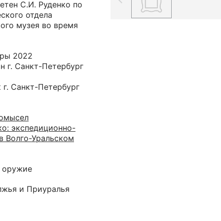
етен С.И. Руденко по
ского отдела
ого музея во время
уры 2022
н г. Санкт-Петербург
 г. Санкт-Петербург
ромысел
ко: экспедиционно-
в Волго-Уральском
е оружие
лжья и Приуралья