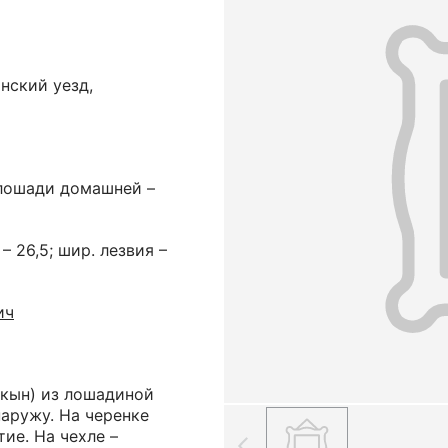
нский уезд,
 лошади домашней –
 – 26,5; шир. лезвия –
ич
(кын) из лошадиной
аружу. На черенке
ие. На чехле –