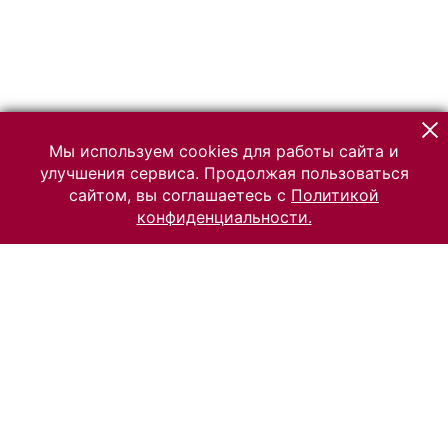
Мы используем cookies для работы сайта и
улучшения сервиса. Продолжая пользоваться
сайтом, вы соглашаетесь с
Политикой
конфиденциальности.
© 2026 Российский Этнографический музей
Все права защищены.
Условия использования материалов сайта
Отправить сообщение
Сообщение об ошибке
Перейти на сайт музея