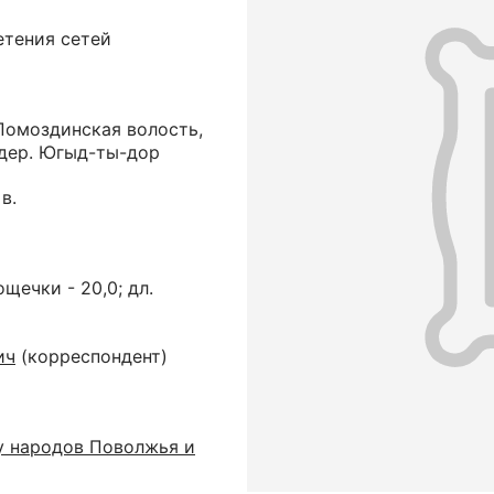
етения сетей
Помоздинская волость,
 дер. Югыд-ты-дор
в.
ощечки - 20,0; дл.
ич
(корреспондент)
у народов Поволжья и