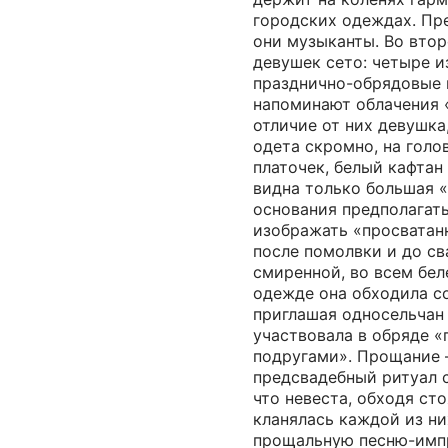
городских одеждах. Пр
они музыканты. Во втор
девушек сето: четыре и
празднично-обрядовые 
напоминают облачения «
отличие от них девушка
одета скромно, на голо
платочек, белый кафтан 
видна только большая «
основания предполагать
изображать «просватан
после помолвки и до с
смиренной, во всем бел
одежде она обходила с
приглашая односельчан 
участвовала в обряде 
подругами». Прощание 
предсвадебный ритуал с
что невеста, обходя сто
кланялась каждой из ни
прощальную песню-имп