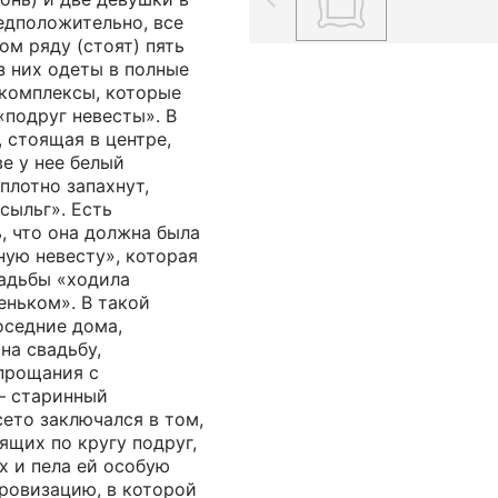
едположительно, все
ом ряду (стоят) пять
з них одеты в полные
комплексы, которые
подруг невесты». В
, стоящая в центре,
ве у нее белый
плотно запахнут,
сыльг». Есть
, что она должна была
ную невесту», которая
вадьбы «ходила
еньком». В такой
оседние дома,
на свадьбу,
«прощания с
– старинный
ето заключался в том,
ящих по кругу подруг,
х и пела ей особую
ровизацию, в которой