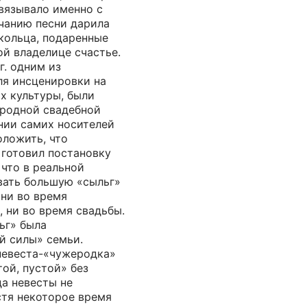
связывало именно с
нчанию песни дарила
 кольца, подаренные
ой владелице счастье.
г. одним из
ля инсценировки на
х культуры, были
ародной свадебной
нии самих носителей
оложить, что
готовил постановку
 что в реальной
вать большую «сыльг»
 ни во время
 ни во время свадьбы.
ьг» была
й силы» семьи.
 невеста-«чужеродка»
ой, пустой» без
да невесты не
стя некоторое время