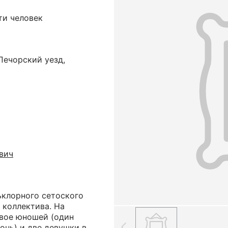
ти человек
Печорский уезд,
вич
ьклорного сетоского
 коллектива. На
двое юношей (один
онь) и две девушки в