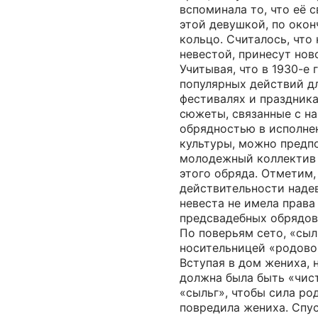
вспоминала то, что её 
этой девушкой, по око
кольцо. Считалось, что
невестой, принесут нов
Учитывая, что в 1930-е г
популярных действий д
фестивалях и праздника
сюжеты, связанные с н
обрядностью в исполне
культуры, можно предп
молодежный коллектив 
этого обряда. Отметим,
действительности наде
невеста не имела права
предсвадебных обрядов,
По поверьям сето, «сыл
носительницей «родово
Вступая в дом жениха,
должна была быть «чист
«сыльг», чтобы сила ро
повредила жениха. Спу