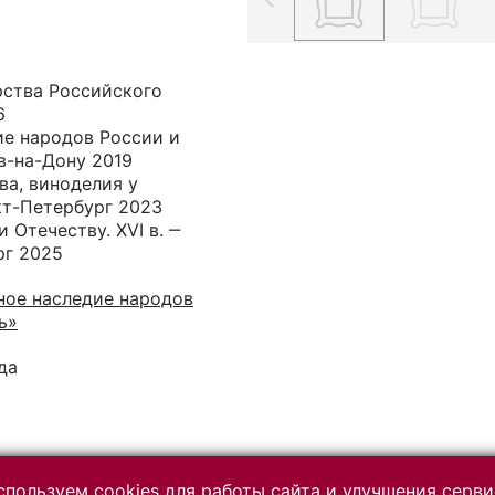
рства Российского
6
ие народов России и
в-на-Дону 2019
ва, виноделия у
кт-Петербург 2023
 Отечеству. XVI в. ‒
ург 2025
ное наследие народов
ь»
да
пользуем cookies для работы сайта и улучшения серви