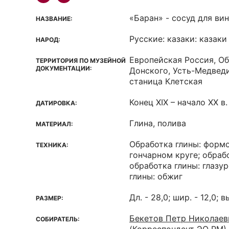
«Баран» - сосуд для ви
НАЗВАНИЕ:
Русские: казаки: казаки
НАРОД:
Европейская Россия, О
ТЕРРИТОРИЯ ПО МУЗЕЙНОЙ
ДОКУМЕНТАЦИИ:
Донского, Усть-Медведи
станица Клетская
Конец XIX – начало XX в.
ДАТИРОВКА:
Глина, полива
МАТЕРИАЛ:
Обработка глины: формо
ТЕХНИКА:
гончарном круге; обрабо
обработка глины: глазу
глины: обжиг
Дл. - 28,0; шир. - 12,0; в
РАЗМЕР:
Бекетов Петр Николаеви
СОБИРАТЕЛЬ: