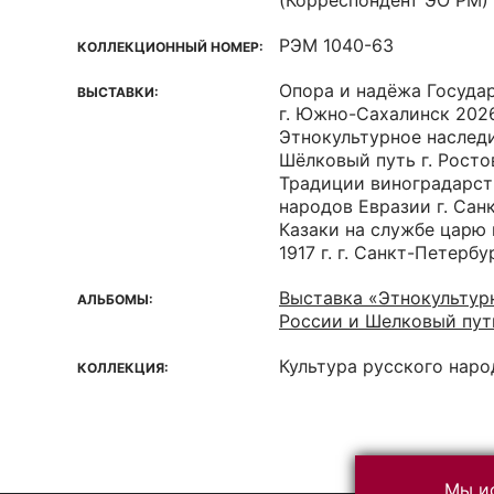
(Корреспондент ЭО РМ)
РЭМ 1040-63
КОЛЛЕКЦИОННЫЙ НОМЕР:
Опора и надёжа Госуда
ВЫСТАВКИ:
г. Южно-Сахалинск 202
Этнокультурное наслед
Шёлковый путь г. Росто
Традиции виноградарст
народов Евразии г. Сан
Казаки на службе царю и
1917 г. г. Санкт-Петерб
Выставка «Этнокультур
АЛЬБОМЫ:
России и Шелковый пут
Культура русского наро
КОЛЛЕКЦИЯ:
Мы ис