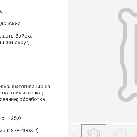
на
 донские
бласть Войска
цкий округ,
вка: вытягивание на
тка глины: лепка;
рование; обработка
ыс. - 25,0
ч (1876-1908 ?)