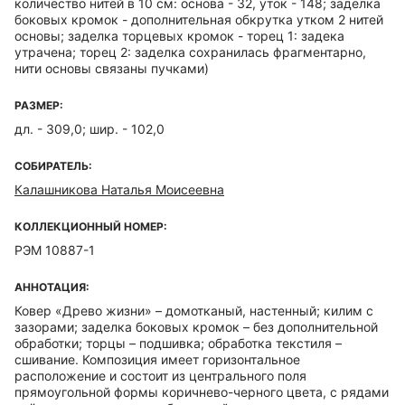
количество нитей в 10 см: основа - 32, уток - 148; заделка
боковых кромок - дополнительная обкрутка утком 2 нитей
основы; заделка торцевых кромок - торец 1: задека
утрачена; торец 2: заделка сохранилась фрагментарно,
нити основы связаны пучками)
РАЗМЕР:
дл. - 309,0; шир. - 102,0
СОБИРАТЕЛЬ:
Калашникова Наталья Моисеевна
КОЛЛЕКЦИОННЫЙ НОМЕР:
РЭМ 10887-1
АННОТАЦИЯ:
Ковер «Древо жизни» – домотканый, настенный; килим с
зазорами; заделка боковых кромок – без дополнительной
обработки; торцы – подшивка; обработка текстиля –
сшивание. Композиция имеет горизонтальное
расположение и состоит из центрального поля
прямоугольной формы коричнево-черного цвета, с рядами