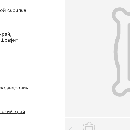
кой скрипке
край,
л Шхафит
ександрович
рский край