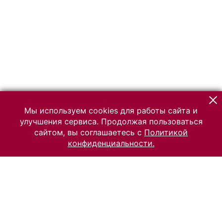
Мы используем cookies для работы сайта и
улучшения сервиса. Продолжая пользоваться
сайтом, вы соглашаетесь с
Политикой
конфиденциальности.
© 2026 Российский Этнографический музей
Все права защищены.
Условия использования материалов сайта
Отправить сообщение
Сообщение об ошибке
Перейти на сайт музея