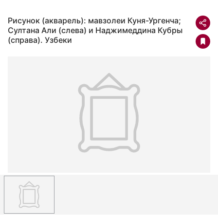
Рисунок (акварель): мавзолеи Куня-Ургенча;
Султана Али (слева) и Наджимеддина Кубры
(справа). Узбеки