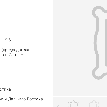
. – 9,6
ч
(председателя
в г. Санкт -
астика
ри и Дальнего Востока