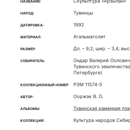
Скульптура «Арзылан»
НАЗВАНИЕ:
Тувинцы
НАРОД:
1992
ДАТИРОВКА:
Агальматолит
МАТЕРИАЛ:
Дл. – 9,2; шир. – 3,4; выс
РАЗМЕР:
Ондар Валерий Оолови
СОБИРАТЕЛЬ:
Тувинского землячества 
Петербурге)
РЭМ 11574-5
КОЛЛЕКЦИОННЫЙ НОМЕР:
Ооржак В. О.
АВТОР:
Тувинская каменная пл
АЛЬБОМЫ:
Культура народов Сиби
КОЛЛЕКЦИЯ: