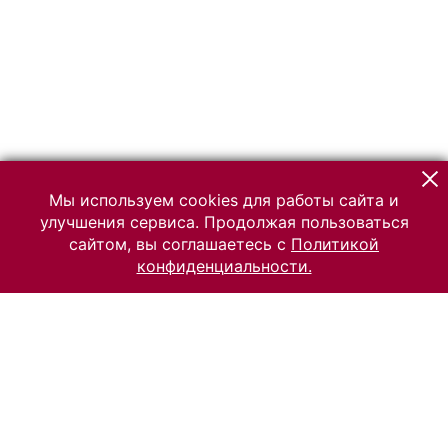
Мы используем cookies для работы сайта и
улучшения сервиса. Продолжая пользоваться
сайтом, вы соглашаетесь с
Политикой
конфиденциальности.
© 2026 Российский Этнографический музей
Все права защищены.
Условия использования материалов сайта
Отправить сообщение
Сообщение об ошибке
Перейти на сайт музея