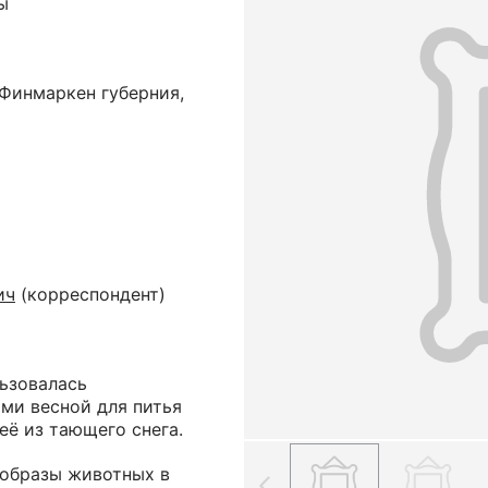
ы
 Финмаркен губерния,
ич
(корреспондент)
льзовалась
ми весной для питья
её из тающего снега.
 образы животных в