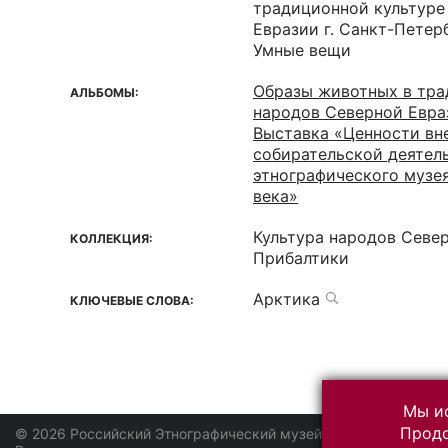
традиционной культуре
Евразии г. Санкт-Петер
Умные вещи
Образы животных в тра
АЛЬБОМЫ:
народов Северной Евра
Выставка «Ценности вн
собирательской деятел
этнографического музея
века»
Культура народов Севе
КОЛЛЕКЦИЯ:
Прибалтики
Арктика
КЛЮЧЕВЫЕ СЛОВА:
Мы ис
Продо
© 2026 Российский Этнографический музей