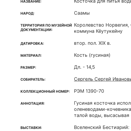
Косточка для питья вод
НАЗВАНИЕ:
Саамы
НАРОД:
Королевство Норвегия,
ТЕРРИТОРИЯ ПО МУЗЕЙНОЙ
ДОКУМЕНТАЦИИ:
коммуна Кёутукейну
втор. пол. XIX в.
ДАТИРОВКА:
Кость (гусиная)
МАТЕРИАЛ:
Дл. - 14,5
РАЗМЕР:
Сергель Сергей Иванов
СОБИРАТЕЛЬ:
РЭМ 1390-70
КОЛЛЕКЦИОННЫЙ НОМЕР:
Гусиная косточка испо
АННОТАЦИЯ:
оленеводами-кочевника
талой воды, высасывая 
Вселенский Бестиарий:
ВЫСТАВКИ: