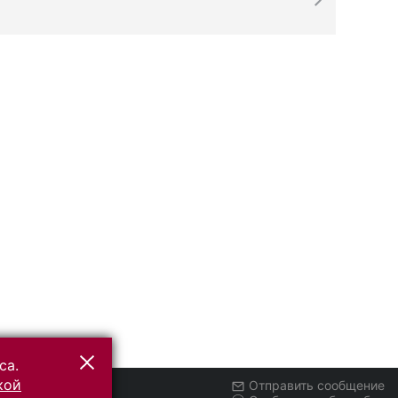
са.
кой
Отправить сообщение