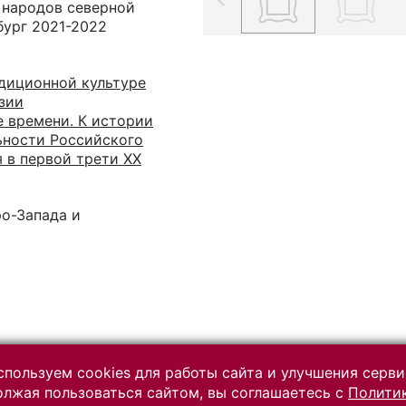
 народов северной
бург 2021-2022
диционной культуре
зии
е времени. К истории
ьности Российского
 в первой трети ХХ
ро-Запада и
пользуем cookies для работы сайта и улучшения серви
лжая пользоваться сайтом, вы соглашаетесь с
Полити
Разработано на платформе