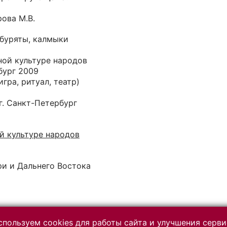
ова М.В.
 буряты, калмыки
ной культуре народов
бург 2009
гра, ритуал, театр)
9
г. Санкт-Петербург
й культуре народов
ри и Дальнего Востока
пользуем cookies для работы сайта и улучшения серви