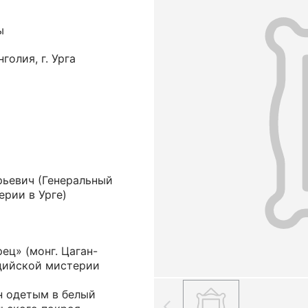
ы
олия, г. Урга
рьевич
(Генеральный
рии в Урге)
ец» (монг. Цаган-
ддийской мистерии
н одетым в белый