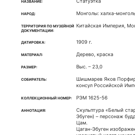
Статуэтка
НАЗВАНИЕ:
Монголы: халха-монгол
НАРОД:
Китайская Империя, Монг
ТЕРРИТОРИЯ ПО МУЗЕЙНОЙ
ДОКУМЕНТАЦИИ:
1909 г.
ДАТИРОВКА:
Дерево, краска
МАТЕРИАЛ:
Выс. – 23,0
РАЗМЕР:
Шишмарев Яков Порфи
СОБИРАТЕЛЬ:
консул Российской Импе
РЭМ 1625-56
КОЛЛЕКЦИОННЫЙ НОМЕР:
Скульптура «Белый стар
АННОТАЦИЯ:
Эбуген) – персонаж бу
Цам.
Цаган-Эбуген изображе