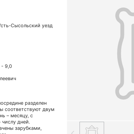
Усть-Сысольский уезд
 - 9,0
леевич
посредине разделен
цы соответствуют двум
ь – месяцу, с
 числу дней.
ачены зарубками,