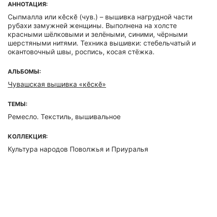
АННОТАЦИЯ:
Сыпмалла или кӗскӗ (чув.) – вышивка нагрудной части
рубахи замужней женщины. Выполнена на холсте
красными шёлковыми и зелёными, синими, чёрными
шерстяными нитями. Техника вышивки: стебельчатый и
окантовочный швы, роспись, косая стёжка.
АЛЬБОМЫ:
Чувашская вышивка «кӗскӗ»
ТЕМЫ:
Ремесло. Текстиль, вышивальное
КОЛЛЕКЦИЯ:
Культура народов Поволжья и Приуралья