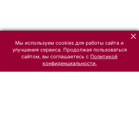
Мы используем cookies для работы сайта и
улучшения сервиса. Продолжая пользоваться
сайтом, вы соглашаетесь с
Политикой
конфиденциальности.
© 2026 Российский Этнографический музей
Все права защищены.
Условия использования материалов сайта
Отправить сообщение
Сообщение об ошибке
Перейти на сайт музея