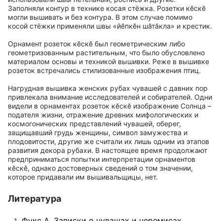
Заполняли контур в технике косая стёжка. Розетки кӗскӗ
могли вышивать и без контура. В этом случае помимо
косой стёжки применяли швы «йӗпкӗн шӑтӑкла» и крестик.
Орнамент розеток кӗскӗ был геометрическим либо
геометризованным растительным, что было обусловлено
материалом основы и техникой вышивки. Реже в вышивке
розеток встречались стилизованные изображения птиц.
Нагрудная вышивка женских рубах чувашей с давних пор
привлекала внимание исследователей и собирателей. Одни
видели в орнаментах розеток кӗскӗ изображение Солнца –
подателя жизни, отражение древних мифологических и
космогонических представлений чувашей, оберег,
защищавший грудь женщины, символ замужества и
плодовитости, другие же считали их лишь одним из этапов
развития декора рубахи. В настоящее время продолжают
предприниматься попытки интерпретации орнаментов
кӗскӗ, однако достоверных сведений о том значении,
которое придавали им вышивальщицы, нет.
Литература
Фукс А. Записки о чувашах и черемисах