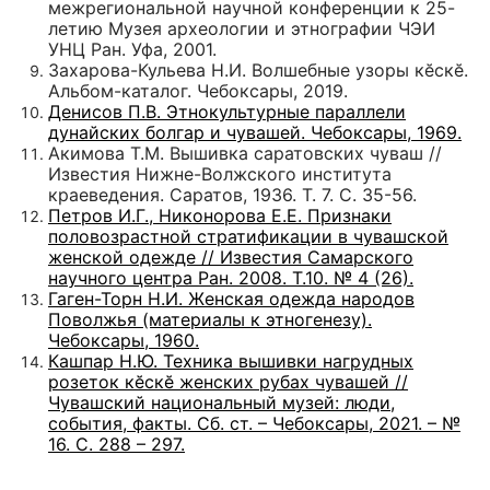
межрегиональной научной конференции к 25-
летию Музея археологии и этнографии ЧЭИ
УНЦ Ран. Уфа, 2001.
Захарова-Кульева Н.И. Волшебные узоры кӗскӗ.
Альбом-каталог. Чебоксары, 2019.
Денисов П.В. Этнокультурные параллели
дунайских болгар и чувашей. Чебоксары, 1969.
Акимова Т.М. Вышивка саратовских чуваш //
Известия Нижне-Волжского института
краеведения. Саратов, 1936. Т. 7. С. 35-56.
Петров И.Г., Никонорова Е.Е. Признаки
половозрастной стратификации в чувашской
женской одежде // Известия Самарского
научного центра Ран. 2008. Т.10. № 4 (26).
Гаген-Торн Н.И. Женская одежда народов
Поволжья (материалы к этногенезу).
Чебоксары, 1960.
Кашпар Н.Ю. Техника вышивки нагрудных
розеток кӗскӗ женских рубах чувашей //
Чувашский национальный музей: люди,
события, факты. Сб. ст. – Чебоксары, 2021. – №
16. С. 288 – 297.