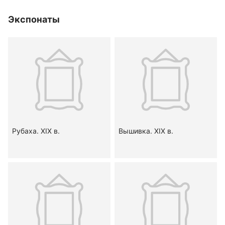
Экспонаты
Рубаха. XIX в.
Вышивка. XIX в.