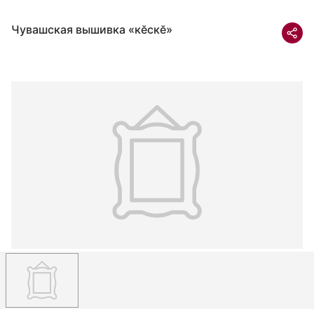
Чувашская вышивка «кӗскӗ»