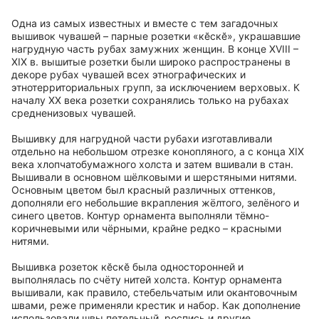
Одна из самых известных и вместе с тем загадочных
вышивок чувашей – парные розетки «кӗскӗ», украшавшие
нагрудную часть рубах замужних женщин. В конце XVIII –
XIX в. вышитые розетки были широко распространены в
декоре рубах чувашей всех этнографических и
этнотерриториальных групп, за исключением верховых. К
началу ХХ века розетки сохранялись только на рубахах
средненизовых чувашей.
Вышивку для нагрудной части рубахи изготавливали
отдельно на небольшом отрезке конопляного, а с конца XIX
века хлопчатобумажного холста и затем вшивали в стан.
Вышивали в основном шёлковыми и шерстяными нитями.
Основным цветом был красный различных оттенков,
дополняли его небольшие вкрапления жёлтого, зелёного и
синего цветов. Контур орнамента выполняли тёмно-
коричневыми или чёрными, крайне редко – красными
нитями.
Вышивка розеток кӗскӗ была односторонней и
выполнялась по счёту нитей холста. Контур орнамента
вышивали, как правило, стебельчатым или окантовочным
швами, реже применяли крестик и набор. Как дополнение
использовали швы петельный, роспись и другие.