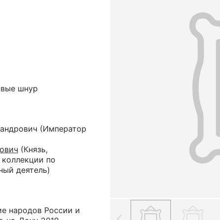
овые шнур
сандрович
(Император
ович
(Князь,
 коллекции по
ный деятель)
ие народов России и