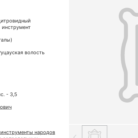
 цитровидный
 инструмент
галы)
Руцауская волость
с. - 3,5
нович
 инструменты народов