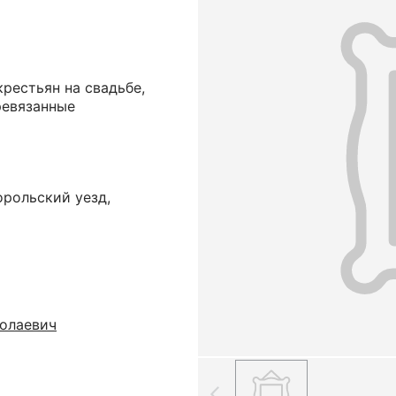
крестьян на свадьбе,
еревязанные
орольский уезд,
олаевич