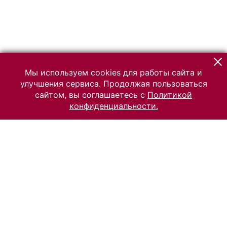
Мы используем cookies для работы сайта и
улучшения сервиса. Продолжая пользоваться
сайтом, вы соглашаетесь с
Политикой
конфиденциальности.
© 2026 Российский Этнографический музей
Все права защищены.
Условия использования материалов сайта
Отправить сообщение
Сообщение об ошибке
Перейти на сайт музея