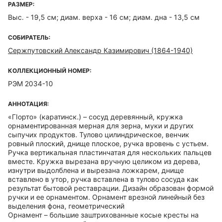
РАЗМЕР:
Выс. - 19,5 см; диам. верха - 16 см; диам. дна - 13,5 см
СОБИРАТЕЛЬ:
Сержпутовский Александр Казимирович (1864-1940)
КОЛЛЕКЦИОННЫЙ НОМЕР:
РЭМ 2034-10
АННОТАЦИЯ:
«ГIорто» (каратинск.) – сосуд деревянный, кружка
орнаментированная мерная для зерна, муки и других
сыпучих продуктов. Тулово цилиндрическое, венчик
ровный плоский, днище плоское, ручка вровень с устьем.
Ручка вертикальная пластинчатая для нескольких пальцев
вместе. Кружка вырезана вручную целиком из дерева,
изнутри выдолблена и вырезана ложкарем, днище
вставлено в утор, ручка вставлена в тулово сосуда как
результат бытовой реставрации. Дизайн образован формой
ручки и ее орнаментом. Орнамент врезной линейный без
выделения фона, геометрический
Орнамент – большие заштрихованные косые кресты на