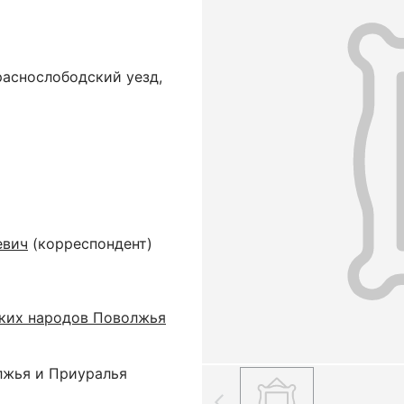
раснослободский уезд,
евич
(корреспондент)
ких народов Поволжья
лжья и Приуралья