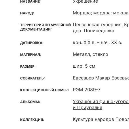
Украшение
НАЗВАНИЕ:
Мордва; мордва: мокша
НАРОД:
Пензенская губерния, К
ТЕРРИТОРИЯ ПО МУЗЕЙНОЙ
ДОКУМЕНТАЦИИ:
дер. Поникедовка
кон. XIX в. – нач. XX в.
ДАТИРОВКА:
Металл, стекло
МАТЕРИАЛ:
шир. 5 см
РАЗМЕР:
Евсевьев Макар Евсевь
СОБИРАТЕЛЬ:
РЭМ 2089-7
КОЛЛЕКЦИОННЫЙ НОМЕР:
Украшения финно-угорс
АЛЬБОМЫ:
и Приуралья
Культура народов Пово
КОЛЛЕКЦИЯ: