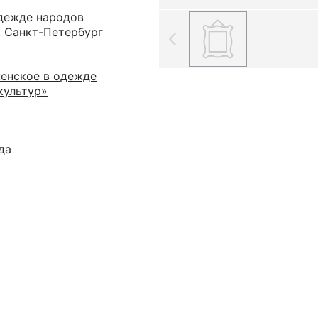
дежде народов
г. Санкт-Петербург
енское в одежде
культур»
да