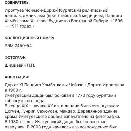
СОБИРАТЕЛЬ:
Иролтуев Чойнзо́н-Доржи́
(бурятский религиозный
деятель, эмчи-лама (врач) тибетской медицины, Пандито
Хамбо-лама XI, глава буддистов Восточной Сибири в 1896
— 1911 годах.)
КОЛЛЕКЦИОННЫЙ НОМЕР:
РЭМ 2450-54
ФОТОГРАФ:
Шимкевич П.П.
АННОТАЦИЯ:
Дар от XI Пандито Хамбо-ламы Чойнзон-Доржи Иролтуева
в 1908 г.
Ичетуевский дацан был основан в 1773 году бурятами
табангутского рода.
В конце ХIХ – начале ХХ вв. в дацане было пять дуганов:
Цогчен, Гунриг, Сахюусан, Майдар. Деревянное здание
храма Ичетуевского дацана запечатлено на фотографии.
В 1930-е годы Ичетуевский дацан был полностью
разрушен. В 2008 году началось его возрождение: был