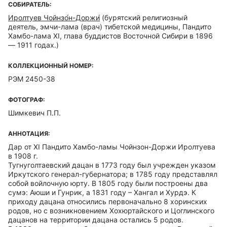
СОБИРАТЕЛЬ:
Иролтуев Чойнзо́н-Доржи́
(бурятский религиозный
деятель, эмчи-лама (врач) тибетской медицины, Пандито
Хамбо-лама XI, глава буддистов Восточной Сибири в 1896
— 1911 годах.)
КОЛЛЕКЦИОННЫЙ НОМЕР:
РЭМ 2450-38
ФОТОГРАФ:
Шимкевич П.П.
АННОТАЦИЯ:
Дар от XI Пандито Хамбо-ламы Чойнзон-Доржи Иролтуева
в 1908 г.
Тугнуголтаевский дацан в 1773 году был учрежден указом
Иркутского генерал-губернатора; в 1785 году представлял
собой войлочную юрту. В 1805 году были построены два
сумэ: Аюши и Гунрик, а 1831 году – Хангал и Хурдэ. К
приходу дацана относились первоначально 8 хоринских
родов, но с возникновением Хохюртайского и Цоглинского
дацанов на территории дацана остались 5 родов.