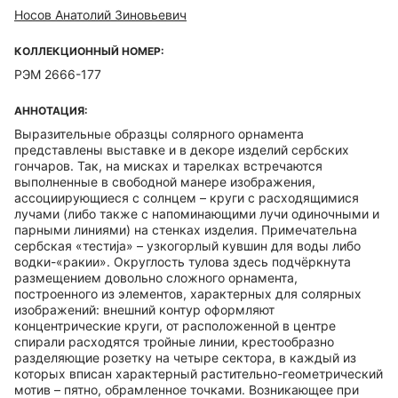
Носов Анатолий Зиновьевич
КОЛЛЕКЦИОННЫЙ НОМЕР:
РЭМ 2666-177
АННОТАЦИЯ:
Выразительные образцы солярного орнамента
представлены выставке и в декоре изделий сербских
гончаров. Так, на мисках и тарелках встречаются
выполненные в свободной манере изображения,
ассоциирующиеся с солнцем – круги с расходящимися
лучами (либо также с напоминающими лучи одиночными и
парными линиями) на стенках изделия. Примечательна
сербская «тестиjа» – узкогорлый кувшин для воды либо
водки-«ракии». Округлость тулова здесь подчёркнута
размещением довольно сложного орнамента,
построенного из элементов, характерных для солярных
изображений: внешний контур оформляют
концентрические круги, от расположенной в центре
спирали расходятся тройные линии, крестообразно
разделяющие розетку на четыре сектора, в каждый из
которых вписан характерный растительно-геометрический
мотив – пятно, обрамленное точками. Возникающее при