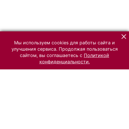
Мы используем cookies для работы сайта и
улучшения сервиса. Продолжая пользоваться
сайтом, вы соглашаетесь с
Политикой
конфиденциальности.
© 2026 Российский Этнографический музей
Все права защищены.
Условия использования материалов сайта
Отправить сообщение
Сообщение об ошибке
Перейти на сайт музея